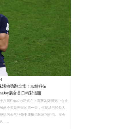
14
味活动嗨翻全场！点触科技
hinaJoy展台首日精彩场面
十八届ChinaJoy正式在上海新国际博览中心拉
虽然今天是开展的第一天，但现场已经是人
炎热的天气丝毫不能抵挡玩家的热情。展会
，...