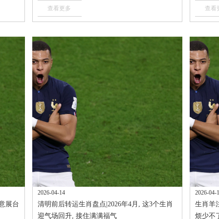
查看更多
查看
2026-04-14
2026-04-
创意展台
清明前后转运生肖盘点|2026年4月, 这3个生肖
生肖羊注
迎气场回升, 接住满满福气
烦少不