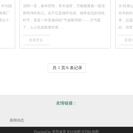
至。作为国
清明一至，春和景明，草木抽芽，万物都透着一股清
文/转身
游戏厂
新明净的劲儿。这不仅是缅怀先祖、慎终追远的传统
肖羊的你
看点十
时节，更是一年里难得的“气场整理期”——天气暖
草，总愿
了，人心也该跟着舒展，...
此，你常常
查看更多
查看
共 1 页/6 条记录
友情链接：
新闻动态
Powered by
意昂体育
RSS地图
HTML地图