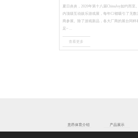
夏日炎炎，2020年第十八届ChinaJoy如约而
内顶级互动娱乐游戏展，每年CJ都吸引了无数
商参展。除了游戏新品，各大厂商的展台同样
足~ ...
查看更多
意昂体育介绍
产品展示