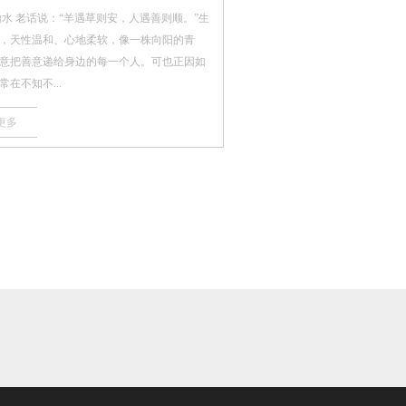
山水 老话说：“羊遇草则安，人遇善则顺。”生
，天性温和、心地柔软，像一株向阳的青
意把善意递给身边的每一个人。可也正因如
在不知不...
更多