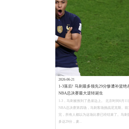
2026-06-21
1-3落后! 马刺最多领先29分惨遭补篮绝杀
NBA总决赛最大逆转诞生
1-3，马刺被推到了悬崖边上。 北京时间6月11
NBA总决赛第四场，马刺客场挑战尼克斯。前
完，所有人都以为这场比赛已经结束了。马刺
多达29分，麦...